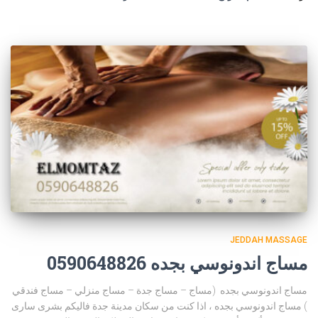
JEDDAH MASSAGE
مساج اندونوسي بجده 0590648826
مساج اندونوسي بجده (مساج – مساج جدة – مساج منزلي – مساج فندقي
) مساج اندونوسي بجده ، اذا كنت من سكان مدينة جدة فاليكم بشرى سارى