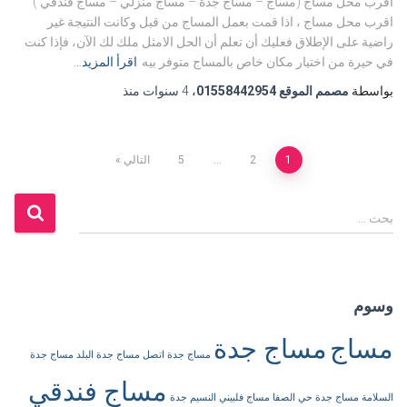
اقرب محل مساج (مساج – مساج جدة – مساج منزلي – مساج فندقي )
اقرب محل مساج ، اذا قمت بعمل المساج من قبل وكانت النتيجة غير
راضية على الإطلاق فعليك أن تعلم أن الحل الامثل ملك لك الآن، فإذا كنت
في حيرة من اختيار مكان خاص بالمساج متوفر بيه
اقرأ المزيد…
بواسطة
مصمم الموقع 01558442954
،
4 سنوات
منذ
تصفّح
1
2
…
5
التالي
المقالات
ا
بحث …
ل
ب
ح
ث
وسوم
ع
ن
مساج
مساج جدة
:
مساج جدة اتصل
مساج جدة البلد
مساج جدة
مساج فندقي
السلامة
مساج جدة حي الصفا
مساج فلبيني النسيم جدة