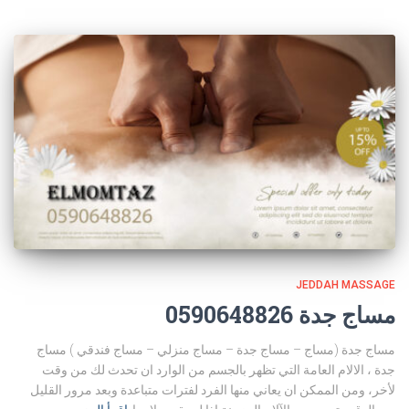
JEDDAH MASSAGE
مساج جدة 0590648826
مساج جدة (مساج – مساج جدة – مساج منزلي – مساج فندقي ) مساج
جدة ، الالام العامة التي تظهر بالجسم من الوارد ان تحدث لك من وقت
لأخر، ومن الممكن ان يعاني منها الفرد لفترات متباعدة وبعد مرور القليل