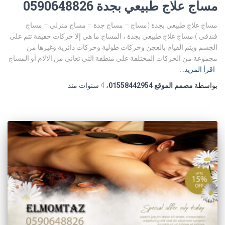
مساج علاج طبيعي بجدة 0590648826
مساج علاج طبيعي بجدة (مساج – مساج جدة – مساج منزلي – مساج
فندقي ) مساج علاج طبيعي بجدة ، المساج ما هي إلا حركات خفيفة تتم على
الجسم ويتم القيام بالعجن وحركات طولية وحركات دائرية وغيرها من
مجموعة من الحركات المختلفة على منطقة التي تعانى من الالام أو المساج
اقرأ المزيد…
بواسطة
مصمم الموقع 01558442954
،
4 سنوات
منذ