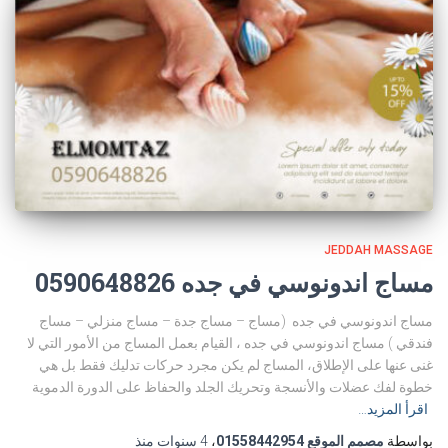
JEDDAH MASSAGE
مساج اندونوسي في جده 0590648826
مساج اندونوسي في جده (مساج – مساج جدة – مساج منزلي – مساج
فندقي ) مساج اندونوسي في جده ، القيام بعمل المساج من الأمور التي لا
غنى عنها على الإطلاق، المساج لم يكن مجرد حركات تدليك فقط بل هي
خطوة لفك عضلات والأنسجة وتحريك الجلد والحفاظ على الدورة الدموية
اقرأ المزيد…
بواسطة
مصمم الموقع 01558442954
،
4 سنوات
منذ