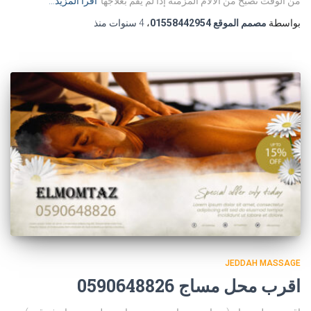
من الوقت تصبح من الآلام المزمنة إذا لم يقم بعلاجها
اقرأ المزيد…
بواسطة
مصمم الموقع 01558442954
،
4 سنوات
منذ
JEDDAH MASSAGE
اقرب محل مساج 0590648826