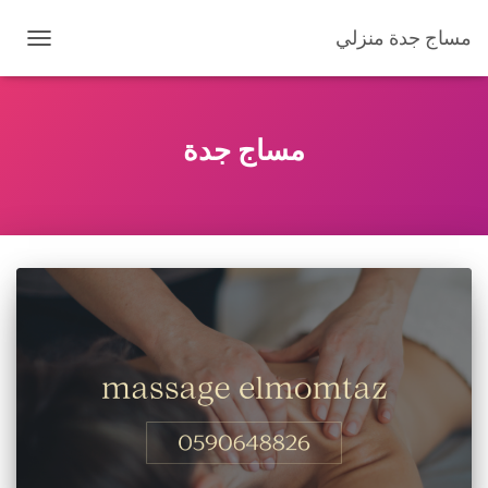
مساج جدة منزلي
تبديل
التنقل
مساج جدة