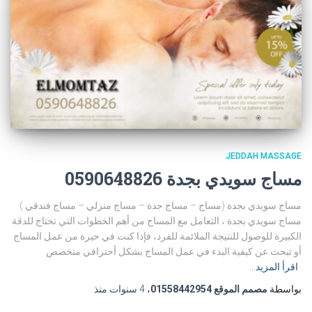
JEDDAH MASSAGE
مساج سويدي بجدة 0590648826
مساج سويدي بجدة (مساج – مساج جدة – مساج منزلي – مساج فندقي )
مساج سويدي بجدة ، التعامل مع المساج من أهم الخطوات التي تحتاج للدقة
الكبيرة للوصول للنتيجة الملائمة للفرد، فإذا كنت في حيرة من عمل المساج
أو تبحث عن كيفية البدء في عمل المساج بشكل أحترافي متخصص
اقرأ المزيد…
بواسطة
مصمم الموقع 01558442954
،
4 سنوات
منذ