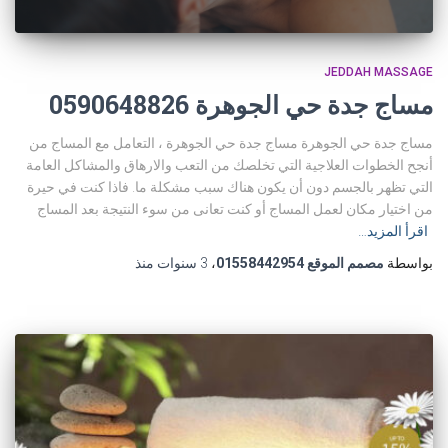
JEDDAH MASSAGE
مساج جدة حي الجوهرة 0590648826
مساج جدة حي الجوهرة مساج جدة حي الجوهرة ، التعامل مع المساج من
أنجح الخطوات العلاجية التي تخلصك من التعب والارهاق والمشاكل العامة
التي تظهر بالجسم دون أن يكون هناك سبب مشكلة ما. فاذا كنت في حيرة
من اختيار مكان لعمل المساج أو كنت تعانى من سوء النتيجة بعد المساج
اقرأ المزيد…
بواسطة
مصمم الموقع 01558442954
،
3 سنوات
منذ