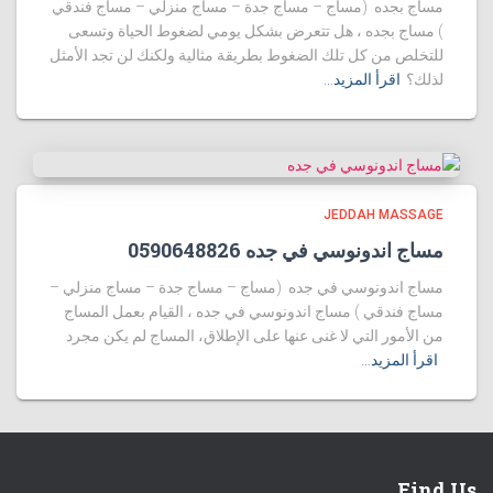
مساج بجده (مساج – مساج جدة – مساج منزلي – مساج فندقي
) مساج بجده ، هل تتعرض بشكل يومي لضغوط الحياة وتسعى
للتخلص من كل تلك الضغوط بطريقة مثالية ولكنك لن تجد الأمثل
لذلك؟
اقرأ المزيد…
JEDDAH MASSAGE
مساج اندونوسي في جده 0590648826
مساج اندونوسي في جده (مساج – مساج جدة – مساج منزلي –
مساج فندقي ) مساج اندونوسي في جده ، القيام بعمل المساج
من الأمور التي لا غنى عنها على الإطلاق، المساج لم يكن مجرد
اقرأ المزيد…
Find Us