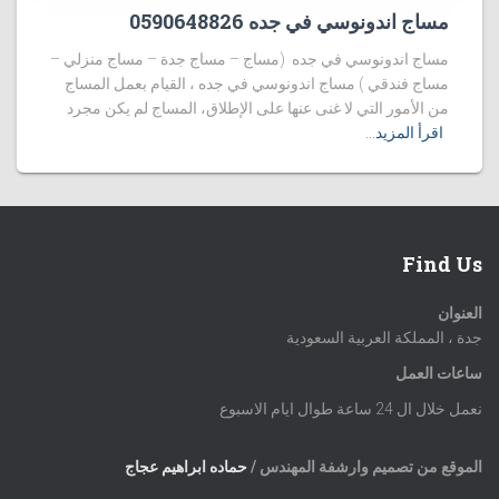
مساج اندونوسي في جده 0590648826
مساج اندونوسي في جده (مساج – مساج جدة – مساج منزلي –
مساج فندقي ) مساج اندونوسي في جده ، القيام بعمل المساج
من الأمور التي لا غنى عنها على الإطلاق، المساج لم يكن مجرد
اقرأ المزيد…
Find Us
العنوان
جدة ، المملكة العربية السعودية
ساعات العمل
نعمل خلال ال 24 ساعة طوال ايام الاسبوع
الموقع من تصميم وارشفة المهندس /
حماده ابراهيم عجاج