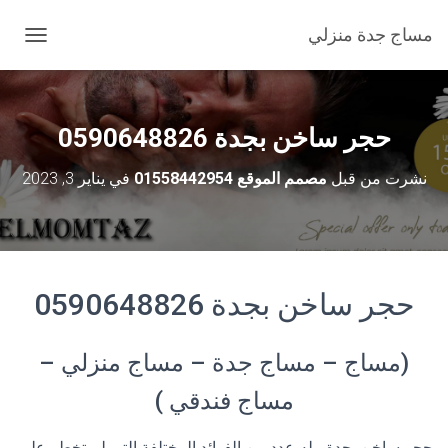
مساج جدة منزلي
ت
ب
د
ي
ل
حجر ساخن بجدة 0590648826
ا
ل
نشرت من قبل
مصمم الموقع 01558442954
في
يناير 3, 2023
ت
ن
ق
ل
حجر ساخن بجدة 0590648826
(مساج – مساج جدة – مساج منزلي –
مساج فندقي )
حجر ساخن بجدة ، له عدد من الفوائد المختلفة التي لم تخطر على