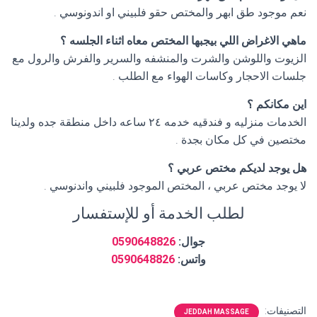
نعم موجود طق ابهر والمختص حقو فلبيني او اندونوسي .
ماهي الاغراض اللي بيجبها المختص معاه اثناء الجلسه ؟
الزيوت واللوشن والشرت والمنشفه والسرير والفرش والرول مع
جلسات الاحجار وكاسات الهواء مع الطلب .
اين مكانكم ؟
الخدمات منزليه و فندقيه خدمه ٢٤ ساعه داخل منطقة جده ولدينا
مختصين في كل مكان بجدة .
هل يوجد لديكم مختص عربي ؟
لا يوجد مختص عربي ، المختص الموجود فلبيني واندنوسي .
لطلب الخدمة أو للإستفسار
جوال:
0590648826
واتس:
0590648826
التصنيفات:
JEDDAH MASSAGE