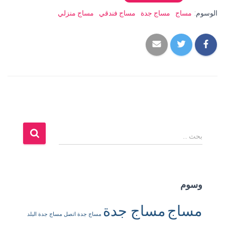
الوسوم:
مساج
مساج جدة
مساج فندقي
مساج منزلي
ا
بحث …
ل
ب
ح
ث
وسوم
ع
ن
مساج
مساج جدة
:
مساج جدة اتصل
مساج جدة البلد