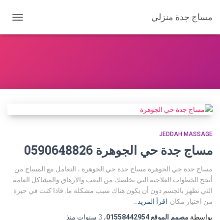
مساج جدة منزلي
تبديل
التنقل
JEDDAH MASSAGE
مساج جدة حي الجوهرة 0590648826
مساج جدة حي الجوهرة مساج جدة حي الجوهرة ، التعامل مع المساج من
أنجح الخطوات العلاجية التي تخلصك من التعب والارهاق والمشاكل العامة
التي تظهر بالجسم دون أن يكون هناك سبب مشكلة ما. فاذا كنت في حيرة
من اختيار مكان
اقرأ المزيد…
بواسطة
مصمم الموقع 01558442954
،
3 سنوات
منذ