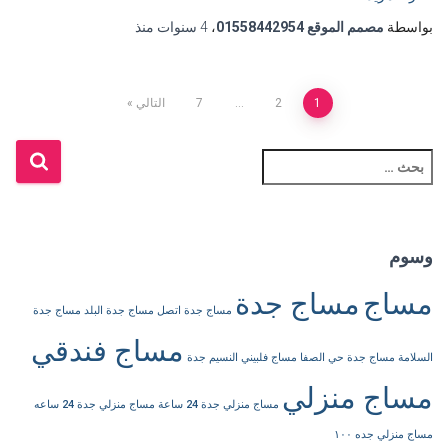
بواسطة
مصمم الموقع 01558442954
،
4 سنوات
منذ
تصفّح
1
2
…
7
التالي
المقالات
ا
ل
ب
ح
ث
وسوم
ع
ن
مساج
مساج جدة
مساج جدة اتصل
مساج جدة البلد
مساج جدة
:
مساج فندقي
السلامة
مساج جدة حي الصفا
مساج فلبيني النسيم جدة
مساج منزلي
مساج منزلي جدة 24 ساعة
مساج منزلي جدة 24 ساعه
مساج منزلي جده ١٠٠