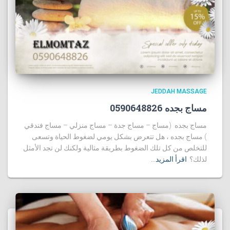
JEDDAH MASSAGE
مساج بجده 0590648826
مساج بجده (مساج – مساج جدة – مساج منزلي – مساج فندقي
) مساج بجده ، هل تتعرض بشكل يومي لضغوط الحياة وتسعى
للتخلص من كل تلك الضغوط بطريقة مثالية ولكنك لن تجد الأمثل
لذلك؟
اقرأ المزيد…