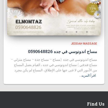
JEDDAH MASSAGE
مساج اندونوسي في جده 0590648826
مساج اندونوسي في جده (مساج – مساج جدة – مساج منزلي –
مساج فندقي ) مساج اندونوسي في جده ، القيام بعمل المساج
من الأمور التي لا غنى عنها على الإطلاق، المساج لم يكن مجرد
اقرأ المزيد…
Find Us