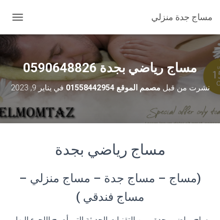
مساج جدة منزلي
ت
ب
د
ي
ل
مساج رياضي بجدة 0590648826
ا
ل
نشرت من قبل
مصمم الموقع 01558442954
في
يناير 9, 2023
ت
ن
ق
ل
مساج رياضي بجدة
(مساج – مساج جدة – مساج منزلي –
مساج فندقي )
مساج رياضي بجدة ، من التقنيات الحديثة التي أصبح اللجوء إليها